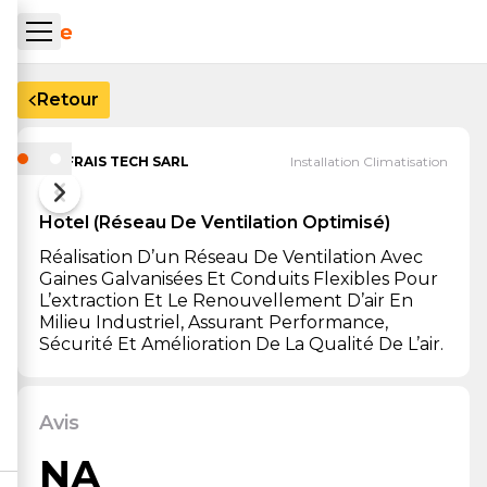
Aller au contenu principal
ueil Tachrone.ma
Hotel (Réseau de ventilation optimisé)
— Installation Cli
Retour
FRAIS TECH SARL
Installation Climatisation
Hotel (Réseau De Ventilation Optimisé)
Réalisation D’un Réseau De Ventilation Avec
Gaines Galvanisées Et Conduits Flexibles Pour
L’extraction Et Le Renouvellement D’air En
Milieu Industriel, Assurant Performance,
Sécurité Et Amélioration De La Qualité De L’air.
—
Hotel (Réseau de ventilation optimisé)
Avis
NA