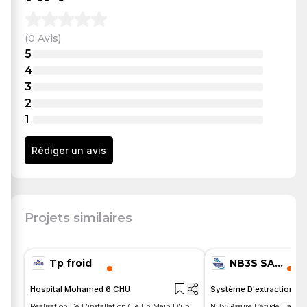
(
0
Avis
)
5
4
3
2
1
Rédiger un avis
—
Installation Climatisation
Projets similaires
Tp froid
NB3S SARL
Hospital Mohamed 6 CHU
Système D'extraction Et 
Réalisation De L'installation Clé En Main D'un
NB3S Assure L’étude, La Fou