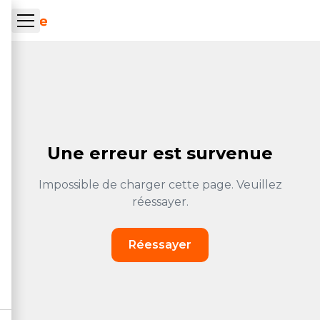
Aller au contenu principal
ueil Tachrone.ma
Une erreur est survenue
Impossible de charger cette page. Veuillez
réessayer.
Réessayer