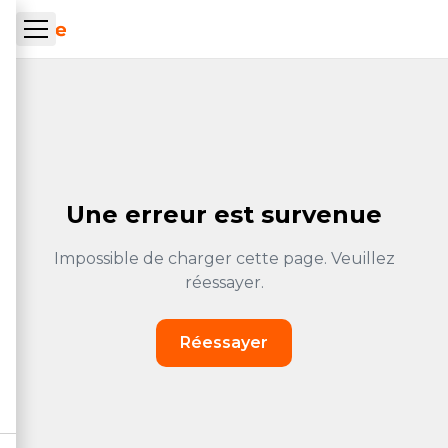
Aller au contenu principal
ueil Tachrone.ma
Une erreur est survenue
Impossible de charger cette page. Veuillez
réessayer.
Réessayer