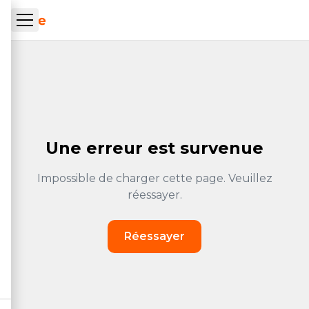
Aller au contenu principal
ueil Tachrone.ma
Une erreur est survenue
Impossible de charger cette page. Veuillez
réessayer.
Réessayer