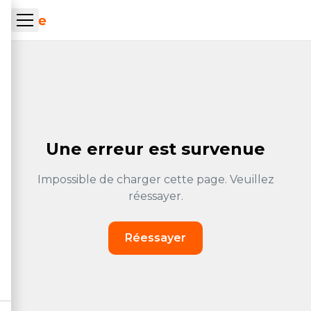
Aller au contenu principal
ueil Tachrone.ma
Une erreur est survenue
Impossible de charger cette page. Veuillez
réessayer.
Réessayer