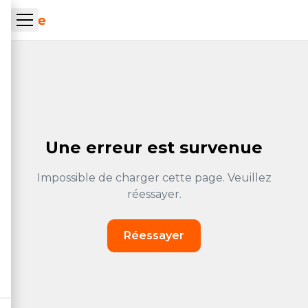
Aller au contenu principal
ueil Tachrone.ma
Une erreur est survenue
Impossible de charger cette page. Veuillez
réessayer.
Réessayer