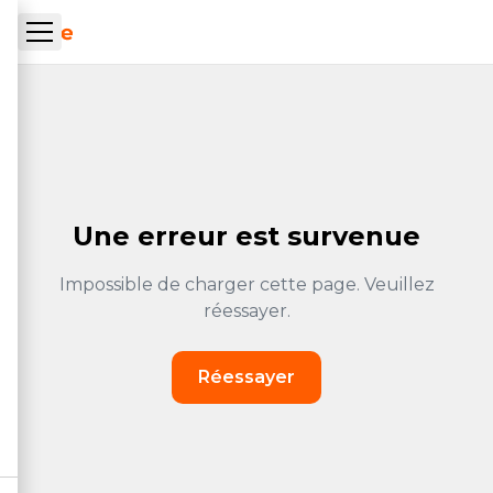
Aller au contenu principal
ueil Tachrone.ma
Une erreur est survenue
Impossible de charger cette page. Veuillez
réessayer.
Réessayer