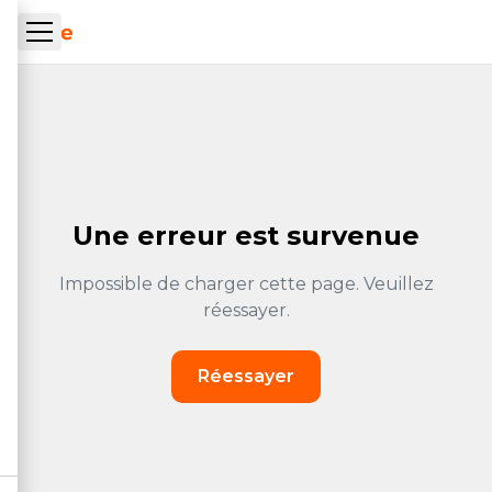
Skip to main content
ueil Tachrone.ma
Une erreur est survenue
Impossible de charger cette page. Veuillez
réessayer.
Réessayer