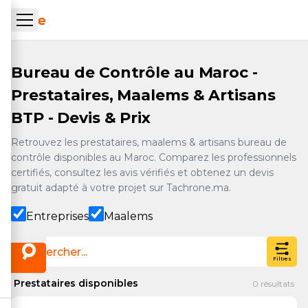
Aller au contenu principal
ueil Tachrone.ma
Bureau de Contrôle au Maroc -
Prestataires, Maalems & Artisans
BTP - Devis & Prix
Retrouvez les prestataires, maalems & artisans bureau de
contrôle disponibles au Maroc. Comparez les professionnels
certifiés, consultez les avis vérifiés et obtenez un devis
gratuit adapté à votre projet sur Tachrone.ma.
Entreprises
Maalems
Filtres
Prestataires disponibles
0
résultats