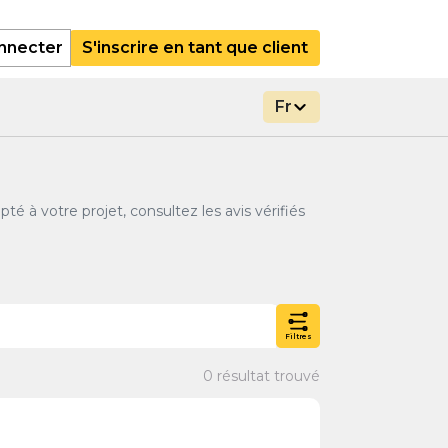
nnecter
S'inscrire en tant que client
Fr
é à votre projet, consultez les avis vérifiés
Filtres
0 résultat trouvé