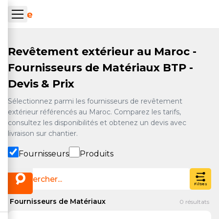
Aller au contenu principal
ueil Tachrone.ma
Revêtement extérieur au Maroc -
Fournisseurs de Matériaux BTP -
Devis & Prix
Sélectionnez parmi les fournisseurs de revêtement
extérieur référencés au Maroc. Comparez les tarifs,
consultez les disponibilités et obtenez un devis avec
livraison sur chantier.
Fournisseurs
Produits
Filtres
Fournisseurs de Matériaux
0
résultats