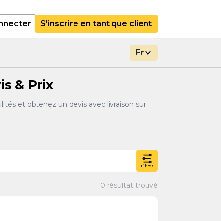
nnecter
S'inscrire en tant que client
Fr
s & Prix
lités et obtenez un devis avec livraison sur
Filtres
0 résultat trouvé