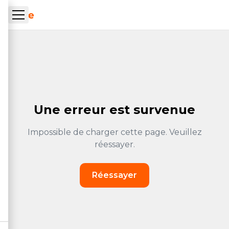
Aller au contenu principal
ueil Tachrone.ma
Une erreur est survenue
Impossible de charger cette page. Veuillez
réessayer.
Réessayer