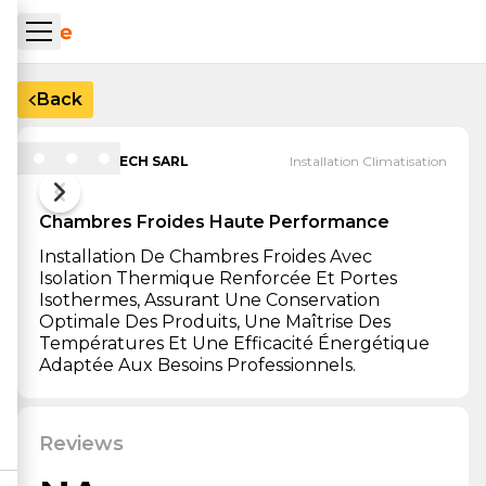
Skip to main content
ueil Tachrone.ma
Chambres froides haute performance
— Installation Cli
Back
FRAIS TECH SARL
Installation Climatisation
Chambres Froides Haute Performance
Installation De Chambres Froides Avec
Isolation Thermique Renforcée Et Portes
Isothermes, Assurant Une Conservation
Optimale Des Produits, Une Maîtrise Des
Températures Et Une Efficacité Énergétique
Adaptée Aux Besoins Professionnels.
—
Chambres froides haute performan
Reviews