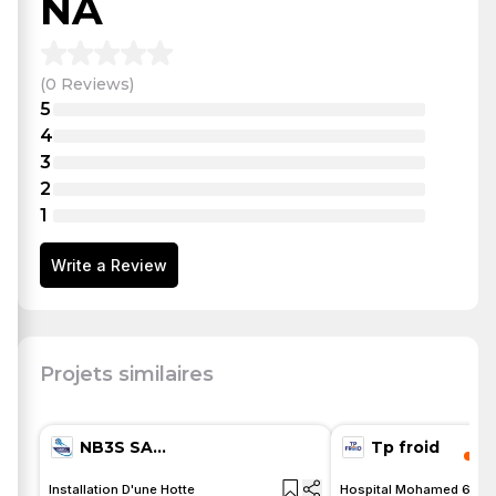
NA
(
0
Reviews
)
5
4
3
2
1
Write a Review
—
Installation Climatisation
Projets similaires
NB3S SARL
Tp froid
Installation D'une Hotte
Hospital Mohamed 6 CH