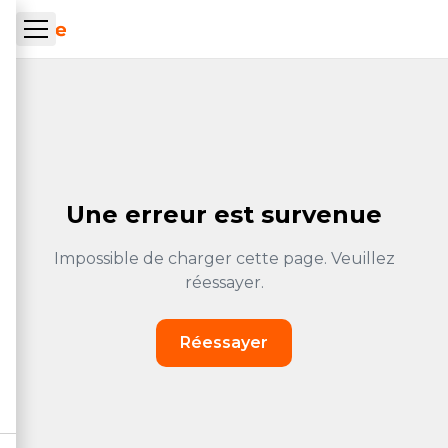
Skip to main content
ueil Tachrone.ma
Une erreur est survenue
Impossible de charger cette page. Veuillez
réessayer.
Réessayer