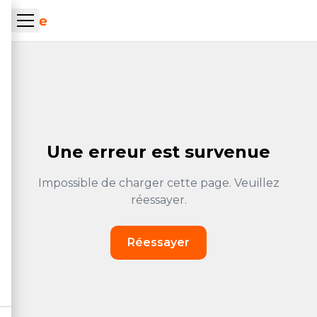
Skip to main content
ueil Tachrone.ma
Une erreur est survenue
Impossible de charger cette page. Veuillez
réessayer.
Réessayer