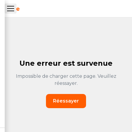
Skip to main content
ueil Tachrone.ma
Une erreur est survenue
Impossible de charger cette page. Veuillez
réessayer.
Réessayer