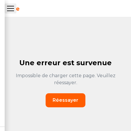
Skip to main content
ueil Tachrone.ma
Une erreur est survenue
Impossible de charger cette page. Veuillez
réessayer.
Réessayer