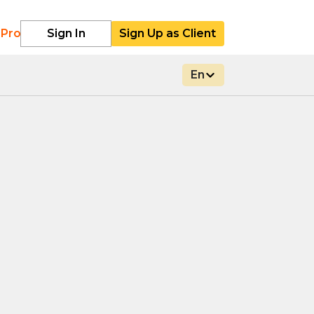
 Pro
Sign In
Sign Up as Client
En