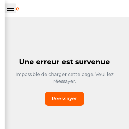
Skip to main content
ueil Tachrone.ma
Une erreur est survenue
Impossible de charger cette page. Veuillez
réessayer.
Réessayer