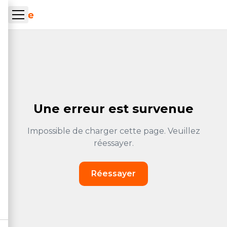
Skip to main content
ueil Tachrone.ma
Une erreur est survenue
Impossible de charger cette page. Veuillez
réessayer.
Réessayer