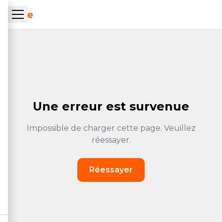
Skip to main content
ueil Tachrone.ma
Une erreur est survenue
Impossible de charger cette page. Veuillez
réessayer.
Réessayer