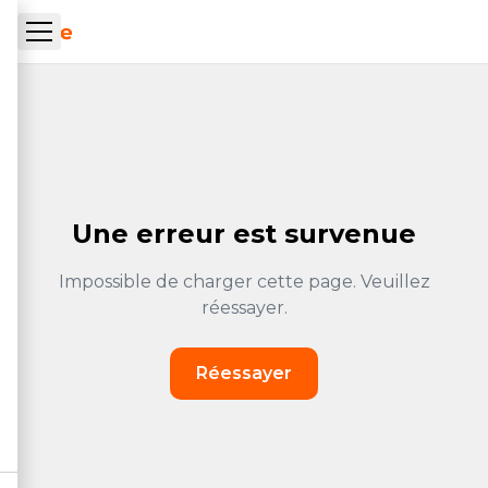
Skip to main content
ueil Tachrone.ma
Une erreur est survenue
Impossible de charger cette page. Veuillez
réessayer.
Réessayer