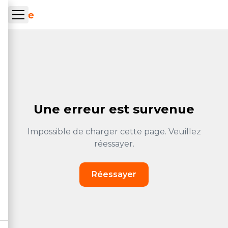
Skip to main content
ueil Tachrone.ma
Une erreur est survenue
Impossible de charger cette page. Veuillez
réessayer.
Réessayer