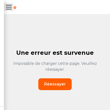
Skip to main content
ueil Tachrone.ma
Une erreur est survenue
Impossible de charger cette page. Veuillez
réessayer.
Réessayer