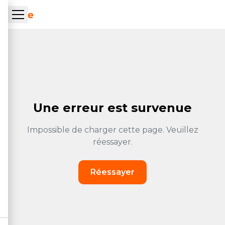
Skip to main content
ueil Tachrone.ma
Une erreur est survenue
Impossible de charger cette page. Veuillez
réessayer.
Réessayer