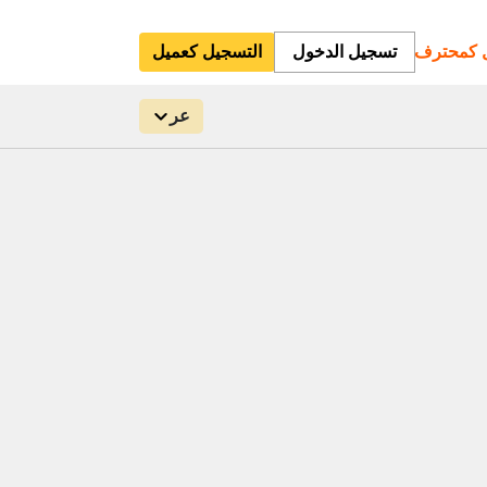
ل كمحترف
تسجيل الدخول
التسجيل كعميل
عر