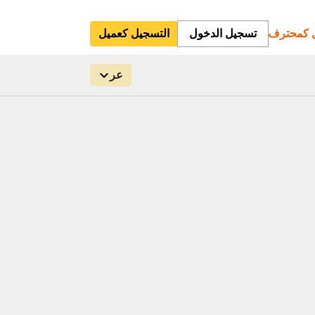
ل كمحترف
تسجيل الدخول
التسجيل كعميل
عر