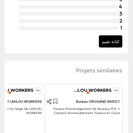
4
3
2
1
كتابة تقييم
Travaux d’aménagement
—
Projets similaires
LAHLOU WORKERS
stratif LAHLOU WORKERS
Bureau OROSAND INVEST
ement Du Siège De LAHLOU
Travaux D'aménagement De Bureaux TCE. Y
WORKERS
Compris Ammeublement. Travaux En Cours.