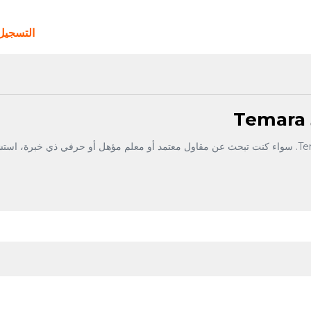
التسجي
قارن المقاولين والمعلمين والحرفيين المتاحين في Temara. سواء كنت تبحث عن مقاول معتمد أو معلم مؤهل