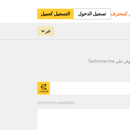
ل كمحترف
تسجيل الدخول
التسجيل كعميل
عر
المرشحات
common.resultats