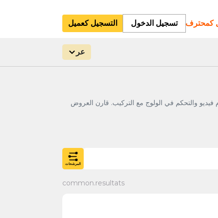
ل كمحترف
تسجيل الدخول
التسجيل كعميل
عر
ل الأسعار في المغرب: باكات CCTV Hikvision وDahua وأنظمة إنذار وإنتركوم فيديو والتحكم في الولوج مع التركيب. قارن العروض
المرشحات
common.resultats