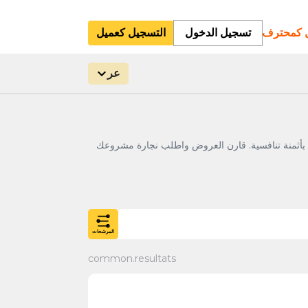
ل كمحترف
تسجيل الدخول
التسجيل كعميل
عر
ر في المغرب: أبواب داخلية وخارجية ونوافذ خشب وPVC وخزائن حسب الطلب بأثمنة تنافسية. قارن العروض واطلب نجارة مشروعك
المرشحات
common.resultats