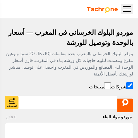
نتقل إلى المحتوى الرئيسي
Accueil Tachrone.ma
موردو البلوك الخرساني في المغرب — أسعار
بالوحدة وتوصيل للورشة
يتوفر البلوك الخرساني بالمغرب بعدة مقاسات (10، 15، 20 سم) ونوعين
مفرغ ومصمت لتلبية حاجيات كل ورشة بناء في المغرب. قارن أسعار
الوحدة لدى المصانع والموردين في المغرب واحصل على توصيل مباشر
لورشتك بأفضل الأثمنة.
شركات
منتجات
المرشحات
موردو مواد البناء
0
نتائج